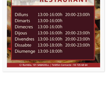
INFORMACIÓ IMPORTANT
Si voleu fer una reserva, teniu dubtes sobre
menús, al·lèrgens o qualsevol altre tema, si
us plau, poseu-vos en contacte via telefònica
amb el restaurant. Teniu el número de
telèfon de contacte a la part final d’aquesta
mateixa pàgina.
C/ Rambla, 101 – Sabadell
Telèfon Contacte :
93 725 68 64